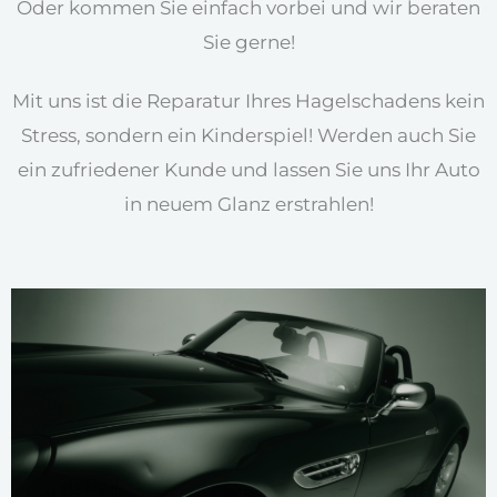
Oder kommen Sie einfach vorbei und wir beraten
Sie gerne!
Mit uns ist die Reparatur Ihres Hagelschadens kein
Stress, sondern ein Kinderspiel! Werden auch Sie
ein zufriedener Kunde und lassen Sie uns Ihr Auto
in neuem Glanz erstrahlen!